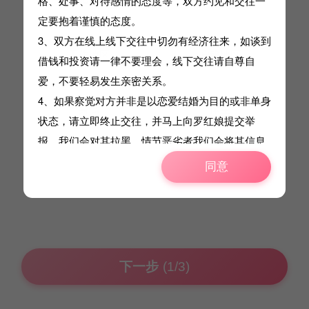
格、处事、对待感情的态度等，双方约见和交往一
请选择
请选择
定要抱着谨慎的态度。
3、双方在线上线下交往中切勿有经济往来，如谈到
工作地区
户籍地区
借钱和投资请一律不要理会，线下交往请自尊自
请选择
请选择
爱，不要轻易发生亲密关系。
4、如果察觉对方并非是以恋爱结婚为目的或非单身
身高
体重
状态，请立即终止交往，并马上向
罗
红娘提交举
请选择
请选择
报，我们会对其拉黑，情节恶劣者我们会将其信息
资料提交给公安机关配合调查。
同意
不同意
5、
罗
红娘无法监控和管制会员的线上线下交往行
为，因此不对会员任何交往行为承担任何责任。
请您清晰本协议全部内容，如不完全接受请不要注
册和使用本站。您一旦注册和使用本站，则代表您
已经承诺接受本协议的全部内容。
下一步
(1/3)