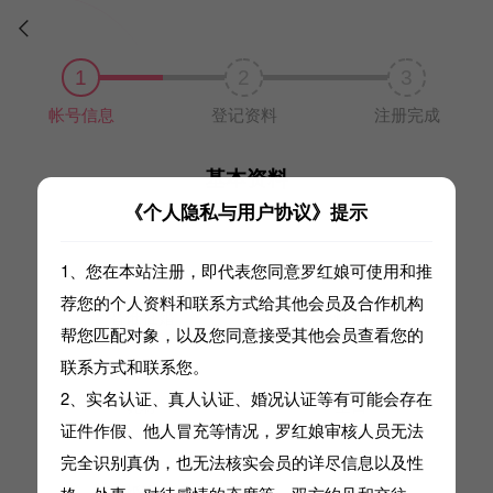


1
2
3
帐号信息
登记资料
注册完成
基本资料
《个人隐私与用户协议》提示
请完善以下真实信息，否则将不能通过审核
注册完成后，生日无法更改
1、您在本站注册，即代表您同意罗红娘可使用和推
荐您的个人资料和联系方式给其他会员及合作机构
替谁征婚
性别
帮您匹配对象，以及您同意接受其他会员查看您的
请选择
请选择
联系方式和联系您。
2、实名认证、真人认证、婚况认证等有可能会存在
昵称
生日
证件作假、他人冒充等情况，
罗
红娘审核人员无法
请输入
请选择
完全识别真伪，也无法核实会员的详尽信息以及性
婚况
月薪