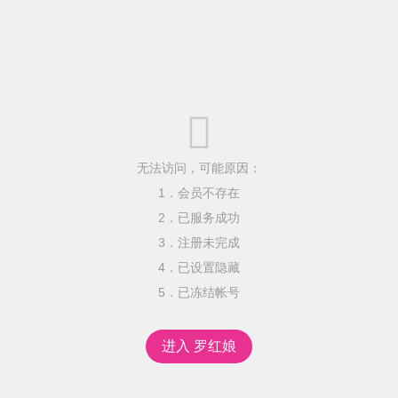

无法访问，可能原因：
1．会员不存在
2．已服务成功
3．注册未完成
4．已设置隐藏
5．已冻结帐号
进入 罗红娘