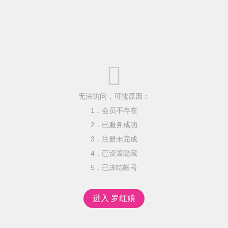

无法访问，可能原因：
1．会员不存在
2．已服务成功
3．注册未完成
4．已设置隐藏
5．已冻结帐号
进入 罗红娘