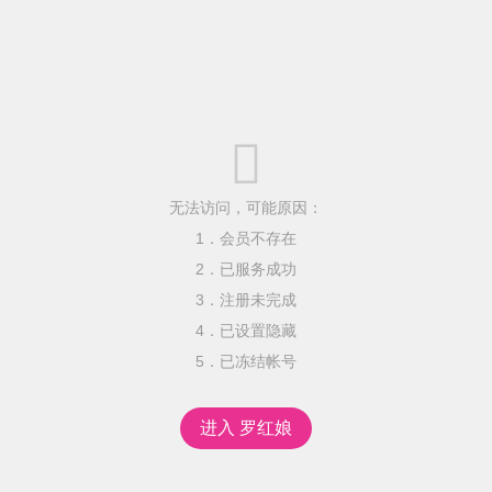

无法访问，可能原因：
1．会员不存在
2．已服务成功
3．注册未完成
4．已设置隐藏
5．已冻结帐号
进入 罗红娘