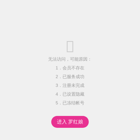

无法访问，可能原因：
1．会员不存在
2．已服务成功
3．注册未完成
4．已设置隐藏
5．已冻结帐号
进入 罗红娘