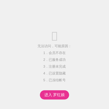

无法访问，可能原因：
1．会员不存在
2．已服务成功
3．注册未完成
4．已设置隐藏
5．已冻结帐号
进入 罗红娘