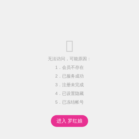

无法访问，可能原因：
1．会员不存在
2．已服务成功
3．注册未完成
4．已设置隐藏
5．已冻结帐号
进入 罗红娘