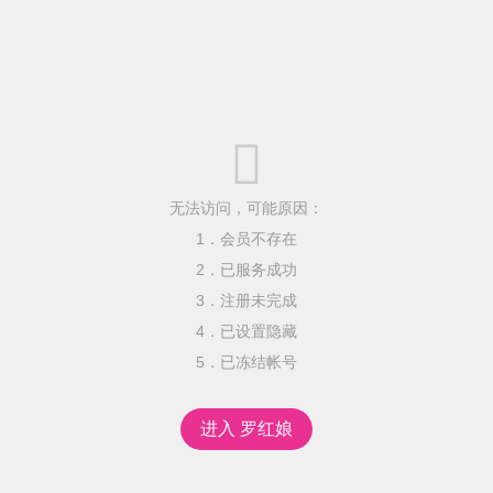

无法访问，可能原因：
1．会员不存在
2．已服务成功
3．注册未完成
4．已设置隐藏
5．已冻结帐号
进入 罗红娘