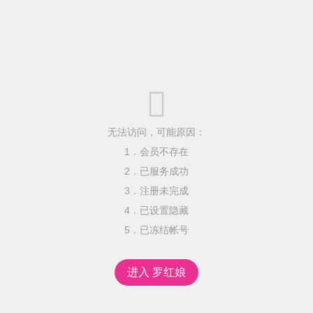

无法访问，可能原因：
1．会员不存在
2．已服务成功
3．注册未完成
4．已设置隐藏
5．已冻结帐号
进入 罗红娘