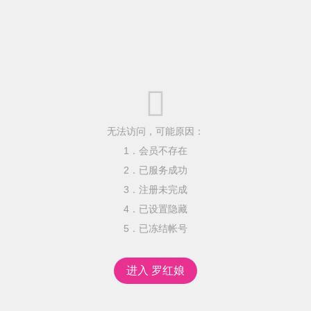

无法访问，可能原因：
1．会员不存在
2．已服务成功
3．注册未完成
4．已设置隐藏
5．已冻结帐号
进入 罗红娘