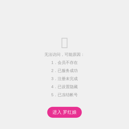

无法访问，可能原因：
1．会员不存在
2．已服务成功
3．注册未完成
4．已设置隐藏
5．已冻结帐号
进入 罗红娘