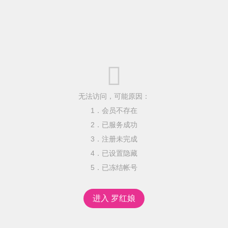

无法访问，可能原因：
1．会员不存在
2．已服务成功
3．注册未完成
4．已设置隐藏
5．已冻结帐号
进入 罗红娘