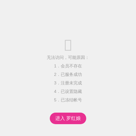

无法访问，可能原因：
1．会员不存在
2．已服务成功
3．注册未完成
4．已设置隐藏
5．已冻结帐号
进入 罗红娘