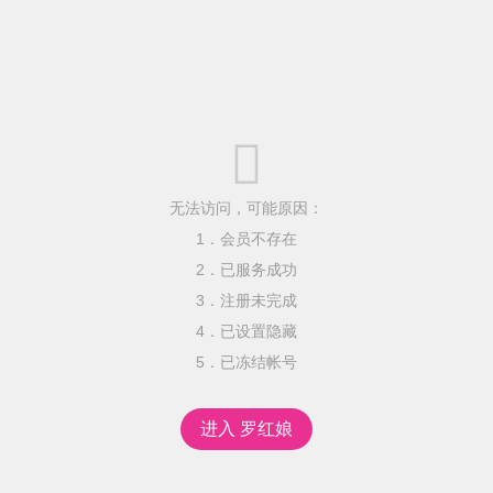

无法访问，可能原因：
1．会员不存在
2．已服务成功
3．注册未完成
4．已设置隐藏
5．已冻结帐号
进入 罗红娘