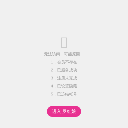

无法访问，可能原因：
1．会员不存在
2．已服务成功
3．注册未完成
4．已设置隐藏
5．已冻结帐号
进入 罗红娘