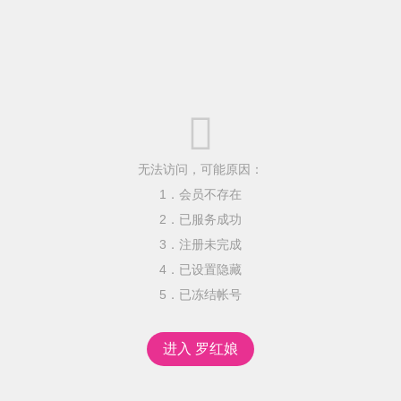

无法访问，可能原因：
1．会员不存在
2．已服务成功
3．注册未完成
4．已设置隐藏
5．已冻结帐号
进入 罗红娘