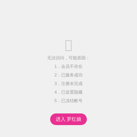

无法访问，可能原因：
1．会员不存在
2．已服务成功
3．注册未完成
4．已设置隐藏
5．已冻结帐号
进入 罗红娘