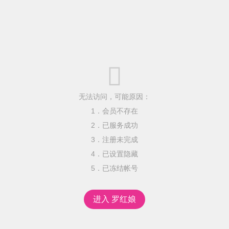

无法访问，可能原因：
1．会员不存在
2．已服务成功
3．注册未完成
4．已设置隐藏
5．已冻结帐号
进入 罗红娘