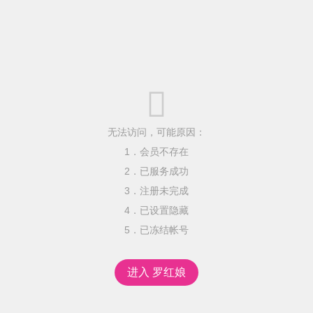

无法访问，可能原因：
1．会员不存在
2．已服务成功
3．注册未完成
4．已设置隐藏
5．已冻结帐号
进入 罗红娘