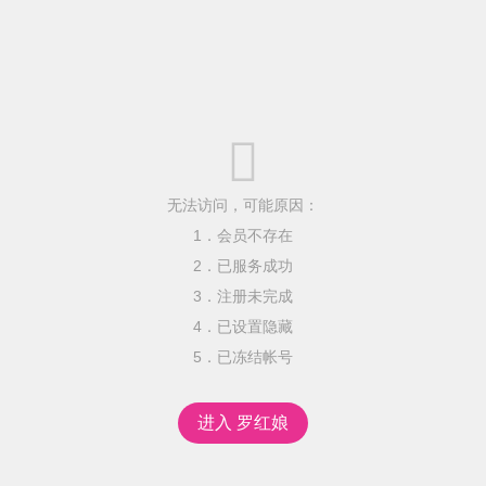

无法访问，可能原因：
1．会员不存在
2．已服务成功
3．注册未完成
4．已设置隐藏
5．已冻结帐号
进入 罗红娘