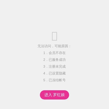

无法访问，可能原因：
1．会员不存在
2．已服务成功
3．注册未完成
4．已设置隐藏
5．已冻结帐号
进入 罗红娘