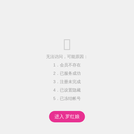

无法访问，可能原因：
1．会员不存在
2．已服务成功
3．注册未完成
4．已设置隐藏
5．已冻结帐号
进入 罗红娘