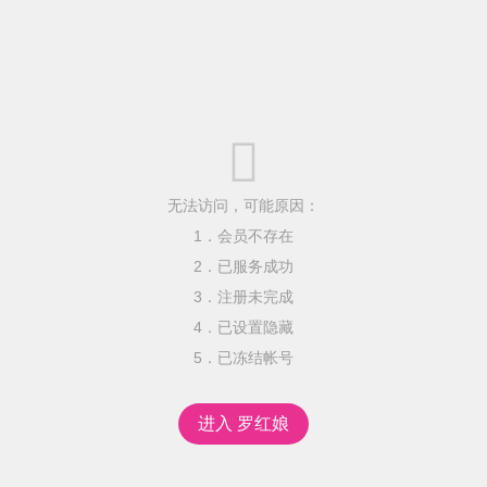

无法访问，可能原因：
1．会员不存在
2．已服务成功
3．注册未完成
4．已设置隐藏
5．已冻结帐号
进入 罗红娘