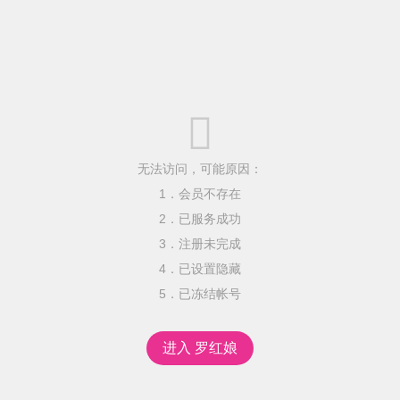

无法访问，可能原因：
1．会员不存在
2．已服务成功
3．注册未完成
4．已设置隐藏
5．已冻结帐号
进入 罗红娘