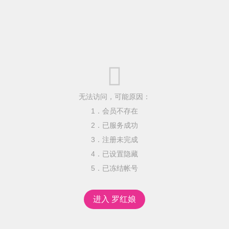

无法访问，可能原因：
1．会员不存在
2．已服务成功
3．注册未完成
4．已设置隐藏
5．已冻结帐号
进入 罗红娘