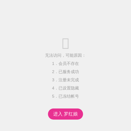

无法访问，可能原因：
1．会员不存在
2．已服务成功
3．注册未完成
4．已设置隐藏
5．已冻结帐号
进入 罗红娘