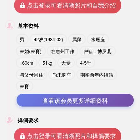
 点击登录可看清晰照片和自我介绍
基本资料

男
42岁(1984-02)
属鼠
水瓶座
未婚(未育)
在惠州工作
户籍：博罗县
160cm
51kg
大专
4-5千
与父母同住
尚未购车
期望两年内结婚
未育
查看该会员更多详细资料
择偶要求

 点击登录可看清晰照片和择偶要求