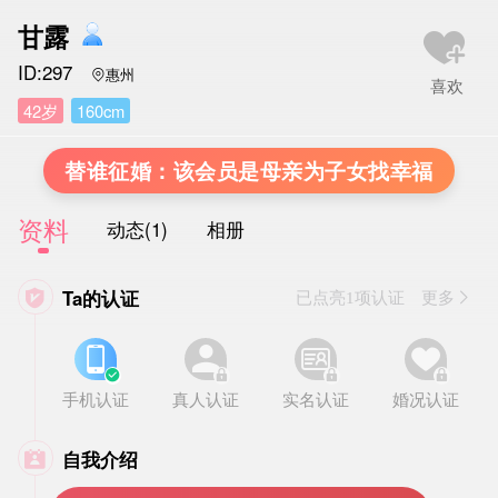
甘露
ID:297
惠州

42岁
160cm
替谁征婚：该会员是母亲为子女找幸福
资料
动态(1)
相册
Ta的认证

已点亮1项认证 更多








手机认证
真人认证
实名认证
婚况认证
自我介绍
