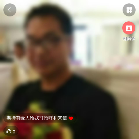



相亲卡
期待有缘人给我打招呼和来信

0
