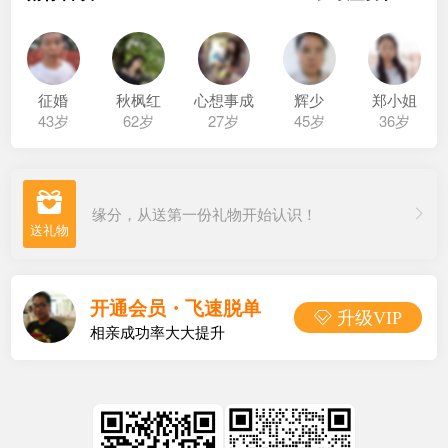
征婚
秋枫红
心想事成
辉少
郑小姐
43岁
62岁
27岁
45岁
36岁

缘分，从送第一份礼物开始认识！
开通会员・飞速脱单
 升级VIP
相亲成功率大大提升