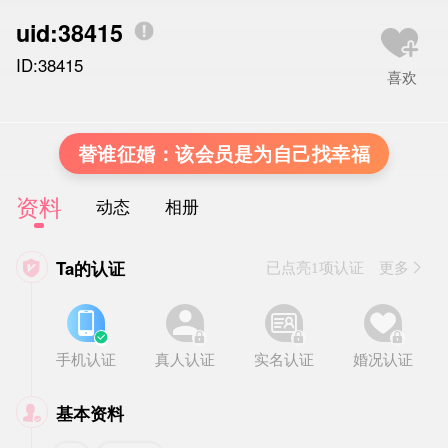
uid:38415
ID:38415
替谁征婚：该会员是为自己找幸福
资料
动态
相册
Ta的认证

已点亮1项认证 更多








手机认证
真人认证
实名认证
婚况认证
基本资料
