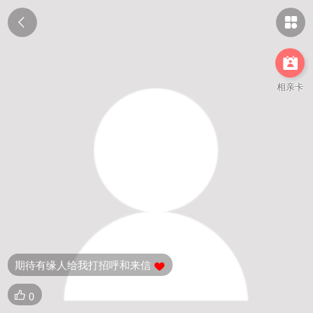



相亲卡
期待有缘人给我打招呼和来信

0
