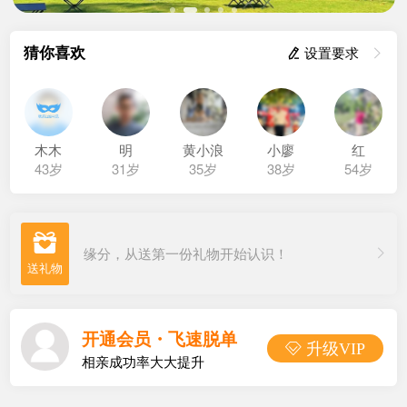
猜你喜欢
 设置要求

木木
明
黄小浪
小廖
红
43岁
31岁
35岁
38岁
54岁

缘分，从送第一份礼物开始认识！
开通会员・飞速脱单
 升级VIP
相亲成功率大大提升