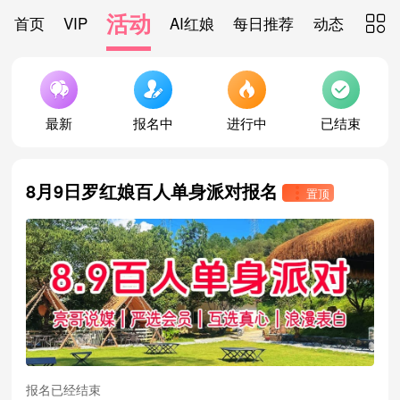
活动
首页
VIP
AI红娘
每日推荐
动态
推广





最新
报名中
进行中
已结束
8月9日罗红娘百人单身派对报名

置顶
报名已经结束