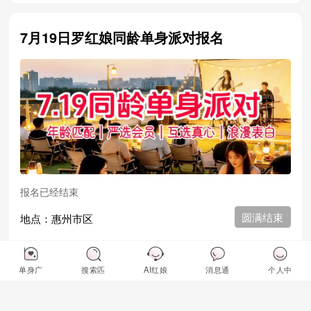
7月19日罗红娘同龄单身派对报名
报名已经结束
圆满结束
地点：惠州市区
单身广
搜索匹
AI红娘
消息通
个人中
惠州水东街7月4日千人相亲大集和亮哥说媒
场
配
知
心
免费报名