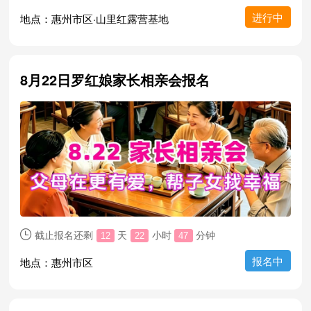
进行中
地点：惠州市区·山里红露营基地
8月22日罗红娘家长相亲会报名
截止报名还剩
天
小时
分钟

12
22
47
报名中
地点：惠州市区