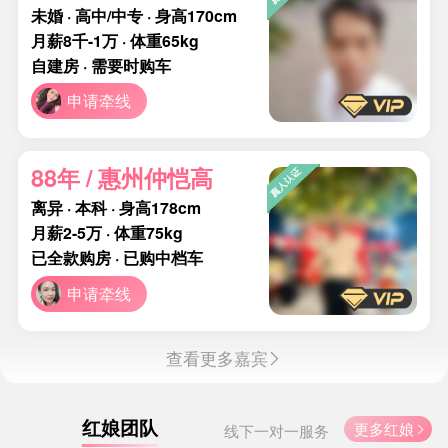
未婚 · 高中/中专 · 身高170cm
月薪8千-1万 · 体重65kg
自建房 · 需要时购车
申请牵线
88年 / 惠州仲恺高
离异 · 本科 · 身高178cm
月薪2-5万 · 体重75kg
已全款购房 · 已购中档车
申请牵线
查看更多嘉宾

红娘团队
更多红娘
线下一对一服务
