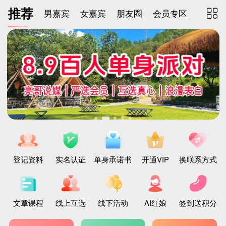
推荐
男嘉宾
女嘉宾
朋友圈
会员专区

登记资料
实名认证
单身承诺书
开通VIP
换联系方式
文章课程
线上互选
线下活动
AI红娘
签到送积分