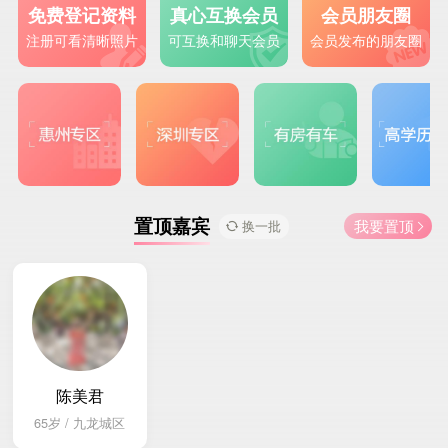
免费登记资料
真心互换会员
会员朋友圈



注册可看清晰照片
可互换和聊天会员
会员发布的朋友圈
置顶嘉宾
我要置顶
 换一批

陈美君
65岁 / 九龙城区