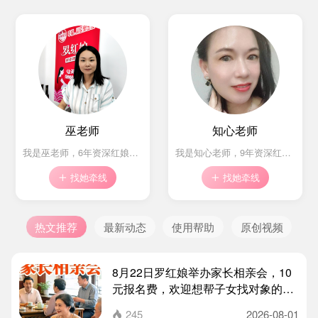
巫老师
知心老师
我是巫老师，6年资深红娘，竭诚为您服务！
我是知心老师，9年资深红娘，竭诚为您服务！
找她牵线
找她牵线


热文推荐
最新动态
使用帮助
原创视频
8月22日罗红娘举办家长相亲会，10
元报名费，欢迎想帮子女找对象的家
长们参加~
245
2026-08-01
