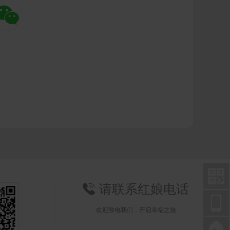


请联系红娘电话


欢迎致电我们，开启幸福之旅
