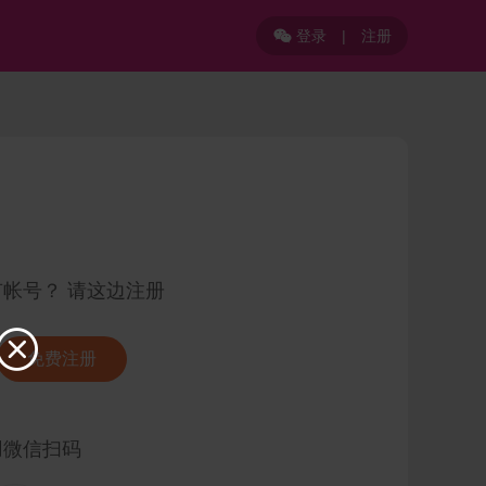
登录
|
注册

有帐号？ 请这边注册

免费注册
用微信扫码