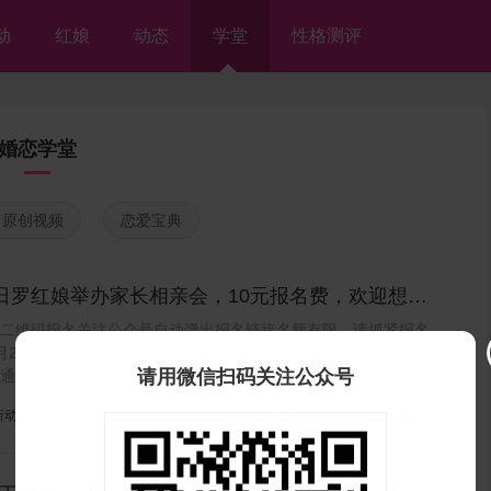
动
红娘
动态
学堂
性格测评
婚恋学堂
原创视频
恋爱宝典
2日罗红娘举办家长相亲会，10元报名费，欢迎想帮
对象的家长们参加~
二维码报名关注公众号自动弹出报名链接名额有限，请抓紧报名
月22日下午2点半（可能会提前举办）地点：惠州市区，报名审核
请用微信扫码关注公众号
通知具体地点费用：1...
新动态
发布时间：2026-08-01

241