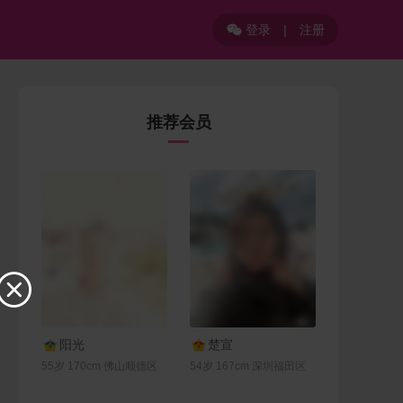
登录
|
注册

推荐会员

联系Ta
联系Ta
阳光
楚宣
55岁 170cm 佛山顺德区
54岁 167cm 深圳福田区