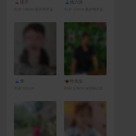
联系Ta
联系Ta
瑛子
练六洪
42岁 160cm 惠州博罗县
41岁 170cm 惠州博罗县
联系Ta
联系Ta
朱
叶先生
35岁 181cm
63岁 178cm 深圳南山区