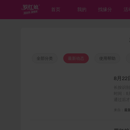
首页
我的
找缘分
活
全部分类
最新动态
使用帮助
8月2
子女找
长按识别
时间：8
通过后才
来自：
最