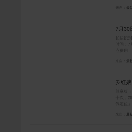
来自：
最
7月3
子女找
长按识别
时间：7
点费用：1
来自：
最
罗红娘
尊享版→
十次，加
偶定位」
来自：
最