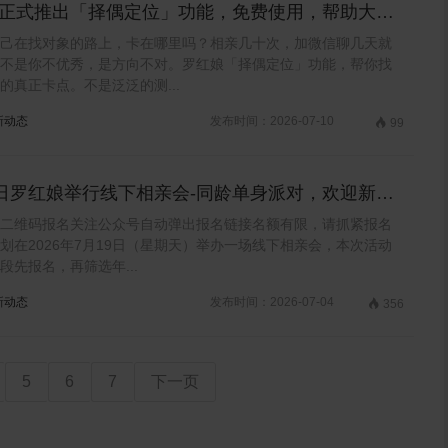
正式推出「择偶定位」功能，免费使用，帮助大家
对象！
己在找对象的路上，卡在哪里吗？相亲几十次，加微信聊几天就
不是你不优秀，是方向不对。罗红娘「择偶定位」功能，帮你找
的真正卡点。不是泛泛的测...
新动态
发布时间：2026-07-10

99
9日罗红娘举行线下相亲会-同龄单身派对，欢迎新老
名
二维码报名关注公众号自动弹出报名链接名额有限，请抓紧报名
划在2026年7月19日（星期天）举办一场线下相亲会，本次活动
段先报名，再筛选年...
新动态
发布时间：2026-07-04

356
5
6
7
下一页