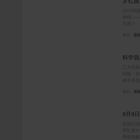
罗红娘
时在线
24小时
样吗——
不用了。
来自：
最
科学脱
出免费
三大性格
问题：你
差不多的
来自：
最
8月9
场公开
长按识别
罗红娘计
帮你说媒