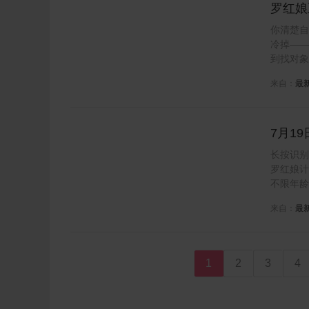
罗红娘
科学找
你清楚自
冷掉——
到找对象
来自：
最
7月1
会员报
长按识别
罗红娘计
不限年龄
来自：
最
1
2
3
4