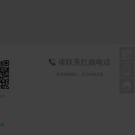

请联系红娘电话


欢迎致电我们，开启幸福之旅

联系在线亮哥
维码
2号