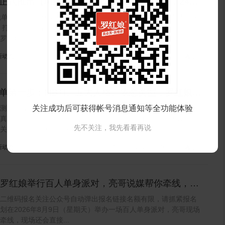
正式推出【AI红娘】，能帮你精准推荐对象，24小
答疑，不厌其烦教你如何脱单！
脱单助手，免费使用 惠州人脱单，终于不用“自己翻”了！你试过这
 打开相亲平台，翻半小时，眼睛累了，也没记住几个人。 现在，
罗红娘，惠州首...
新动态
发布时间：2026-08-01

241
单第一步：MBTI、五大人格、依恋类型，罗红娘推
性格测评！
测评→免费使用在感情里跌跌撞撞这么多年，你有没有想过一个
关注成功后可获得帐号消息通知等全功能体验
真的了解自己吗？你是什么性格、适合什么样的人、为什么总在
先不关注，我先看看再说
关系里重复受伤——这些答...
新动态
发布时间：2026-08-01

247
日罗红娘举行百人单身派对，亮哥说媒帮你牵线，现
400多个会员联系方式，欢迎新老会员报名！
二维码报名关注公众号自动弹出报名链接名额有限，请抓紧报名
划在2026年8月9日（星期天）举办一场百人单身派对，亮哥现场
牵线，现场还会直接...