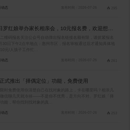
新动态
发布时间：2026-07-26

295
0日罗红娘举办家长相亲会，10元报名费，欢迎想帮
对象的家长们参加~
二维码报名关注公众号自动弹出报名链接名额有限，请抓紧报名
月30日下午2点半地点：惠州市区，报名审核通过后才通知具体地
0元/人孩子工作忙...
新动态
发布时间：2026-07-26

261
正式推出「择偶定位」功能，免费使用
限时免费使用你清楚自己在找对象的路上，卡在哪里吗？相亲几
微信聊几天就冷掉——不是你不优秀，是方向不对。罗红娘「择
功能，帮你找到找对象的真...
新动态
发布时间：2026-07-26

253