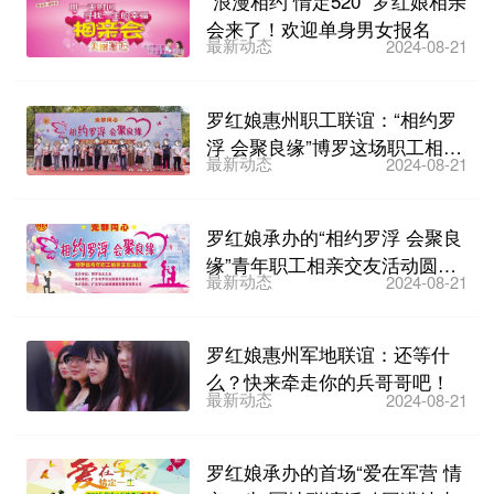
“浪漫相约 情定520” 罗红娘相亲
会来了！欢迎单身男女报名
最新动态
2024-08-21
罗红娘惠州职工联谊：“相约罗
浮 会聚良缘”博罗这场职工相亲
最新动态
2024-08-21
交友活动圆满结束
罗红娘承办的“相约罗浮 会聚良
缘”青年职工相亲交友活动圆满
最新动态
2024-08-21
结束
罗红娘惠州军地联谊：还等什
么？快来牵走你的兵哥哥吧！
最新动态
2024-08-21
罗红娘承办的首场“爱在军营 情