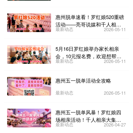
来袭！
惠州脱单速看！罗红娘520重磅
活动——亮哥说媒和千人相亲
最新动态
2026-05-11
大集来了，5月17日...
5月16日罗红娘举办家长相亲
会，10元报名费，欢迎想帮子
最新动态
2026-05-11
女找对象的家长们参加...
惠州五一脱单活动全攻略
最新动态
2026-05-11
惠州五一脱单风暴！罗红娘四
场相亲活动！千人相亲大集
最新动态
2026-04-27
3000张相亲卡 亮哥...