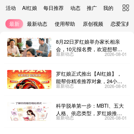
活动
AI红娘
每日推荐
动态
推广
我的

最新
最新动态
使用帮助
原创视频
恋爱宝典
8月22日罗红娘举办家长相亲
会，10元报名费，欢迎想帮子
最新动态
2026-08-01
女找对象的家长们参加...
罗红娘正式推出【AI红娘】，
能帮你精准推荐对象，24小时
最新动态
2026-08-01
在线答疑，不厌其烦教...
科学脱单第一步：MBTI、五大
人格、依恋类型，罗红娘推出
最新动态
2026-08-01
免费性格测评！