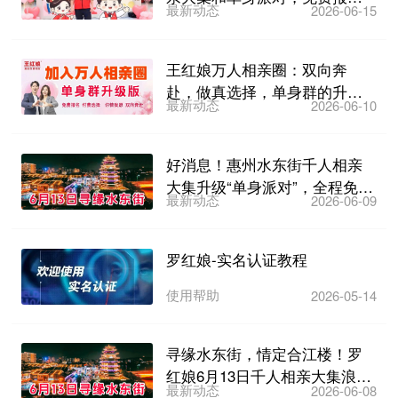
最新动态
2026-06-15
名，6月21日下午3点不见...
王红娘万人相亲圈：双向奔
赴，做真选择，单身群的升级
最新动态
2026-06-10
版，非常理想的线上相亲模式...
好消息！惠州水东街千人相亲
大集升级“单身派对”，全程免
最新动态
2026-06-09
费，6月13日晚不见不...
罗红娘-实名认证教程
使用帮助
2026-05-14
寻缘水东街，情定合江楼！罗
红娘6月13日千人相亲大集浪漫
最新动态
2026-06-08