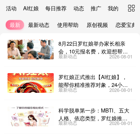
活动
AI红娘
每日推荐
动态
推广
我的

最新
最新动态
使用帮助
原创视频
恋爱宝典
8月22日罗红娘举办家长相亲
会，10元报名费，欢迎想帮子
最新动态
2026-08-01
女找对象的家长们参加...
罗红娘正式推出【AI红娘】，
能帮你精准推荐对象，24小时
最新动态
2026-08-01
在线答疑，不厌其烦教...
科学脱单第一步：MBTI、五大
人格、依恋类型，罗红娘推出
最新动态
2026-08-01
免费性格测评！