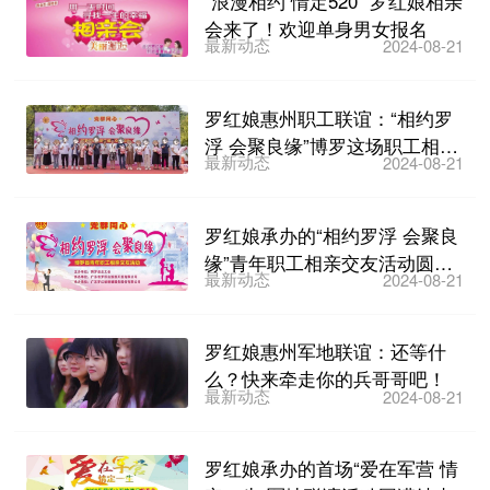
“浪漫相约 情定520” 罗红娘相亲
会来了！欢迎单身男女报名
最新动态
2024-08-21
罗红娘惠州职工联谊：“相约罗
浮 会聚良缘”博罗这场职工相亲
最新动态
2024-08-21
交友活动圆满结束
罗红娘承办的“相约罗浮 会聚良
缘”青年职工相亲交友活动圆满
最新动态
2024-08-21
结束
罗红娘惠州军地联谊：还等什
么？快来牵走你的兵哥哥吧！
最新动态
2024-08-21
罗红娘承办的首场“爱在军营 情