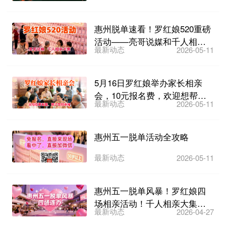
来袭！
惠州脱单速看！罗红娘520重磅
活动——亮哥说媒和千人相亲
最新动态
2026-05-11
大集来了，5月17日...
5月16日罗红娘举办家长相亲
会，10元报名费，欢迎想帮子
最新动态
2026-05-11
女找对象的家长们参加...
惠州五一脱单活动全攻略
最新动态
2026-05-11
惠州五一脱单风暴！罗红娘四
场相亲活动！千人相亲大集
最新动态
2026-04-27
3000张相亲卡 亮哥...