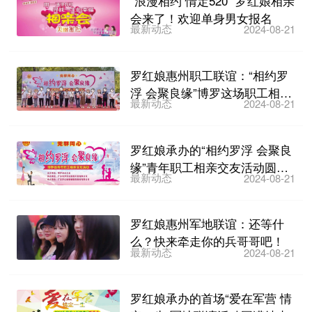
“浪漫相约 情定520” 罗红娘相亲
会来了！欢迎单身男女报名
最新动态
2024-08-21
罗红娘惠州职工联谊：“相约罗
浮 会聚良缘”博罗这场职工相亲
最新动态
2024-08-21
交友活动圆满结束
罗红娘承办的“相约罗浮 会聚良
缘”青年职工相亲交友活动圆满
最新动态
2024-08-21
结束
罗红娘惠州军地联谊：还等什
么？快来牵走你的兵哥哥吧！
最新动态
2024-08-21
罗红娘承办的首场“爱在军营 情