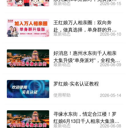
最新动态
2026-06-15
名，6月21日下午3点不见...
王红娘万人相亲圈：双向奔
赴，做真选择，单身群的升级
最新动态
2026-06-10
版，非常理想的线上相亲模式...
好消息！惠州水东街千人相亲
大集升级“单身派对”，全程免
最新动态
2026-06-09
费，6月13日晚不见不...
罗红娘-实名认证教程
使用帮助
2026-05-14
寻缘水东街，情定合江楼！罗
红娘6月13日千人相亲大集浪漫
最新动态
2026-06-08