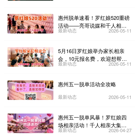
来袭！
惠州脱单速看！罗红娘520重磅
活动——亮哥说媒和千人相亲
最新动态
2026-05-11
大集来了，5月17日...
5月16日罗红娘举办家长相亲
会，10元报名费，欢迎想帮子
最新动态
2026-05-11
女找对象的家长们参加...
惠州五一脱单活动全攻略
最新动态
2026-05-11
惠州五一脱单风暴！罗红娘四
场相亲活动！千人相亲大集
最新动态
2026-04-27
3000张相亲卡 亮哥...