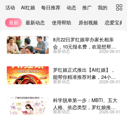
活动
AI红娘
每日推荐
动态
推广
我的

最新
最新动态
使用帮助
原创视频
恋爱宝典
8月22日罗红娘举办家长相亲
会，10元报名费，欢迎想帮子
最新动态
2026-08-01
女找对象的家长们参加...
罗红娘正式推出【AI红娘】，
能帮你精准推荐对象，24小时
最新动态
2026-08-01
在线答疑，不厌其烦教...
科学脱单第一步：MBTI、五大
人格、依恋类型，罗红娘推出
最新动态
2026-08-01
免费性格测评！