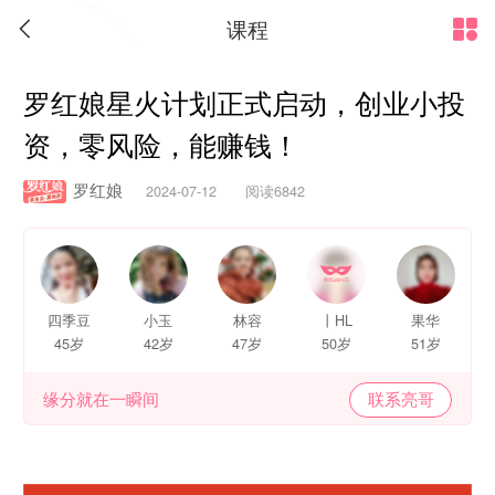
课程


罗红娘星火计划正式启动，创业小投
资，零风险，能赚钱！
罗红娘
2024-07-12 阅读6842
四季豆
小玉
林容
丨HL
果华
45岁
42岁
47岁
50岁
51岁
缘分就在一瞬间
联系亮哥