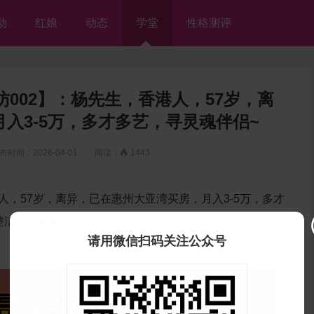
动
红娘
动态
学堂
性格测评
002】：杨先生，香港人，57岁，离
入3-5万，多才多艺，寻灵魂伴侣~
间：2026-04-01 阅读：

1443
香港人，57岁，离异，已在惠州大亚湾买房，月入3-5万，多才
整洁。寻灵魂伴侣！
请用微信扫码关注公众号