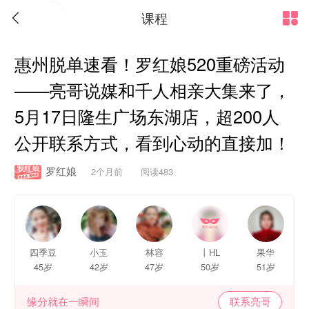
课程


惠州脱单速看！罗红娘520重磅活动
——亮哥说媒和千人相亲大集来了，
5月17日隆生广场东湖店，超200人
公开联系方式，看到心动的直接加！
罗红娘
2个月前 阅读483
四季豆
小玉
林容
丨HL
果华
45岁
42岁
47岁
50岁
51岁
缘分就在一瞬间
联系亮哥