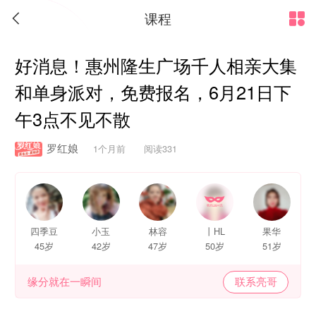
课程


好消息！惠州隆生广场千人相亲大集
和单身派对，免费报名，6月21日下
午3点不见不散
罗红娘
1个月前 阅读331
四季豆
小玉
林容
丨HL
果华
45岁
42岁
47岁
50岁
51岁
缘分就在一瞬间
联系亮哥