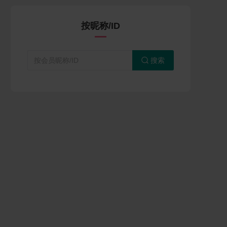
按昵称/ID
搜索
