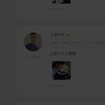
2023-04-02
苏小亨

28岁
未婚
175cm
大专
党政
上传了个人视频

加关注

2023-04-02