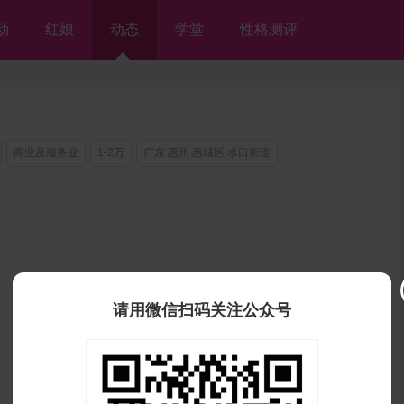
动
红娘
动态
学堂
性格测评
商业及服务业
1-2万
广东 惠州 惠城区 水口街道
请用微信扫码关注公众号