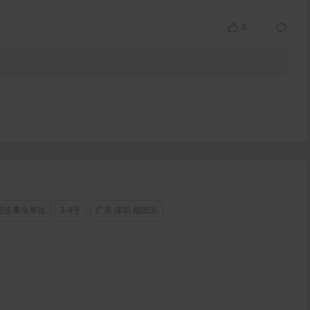
3
国企事业单位
3-4千
广东 深圳 福田区