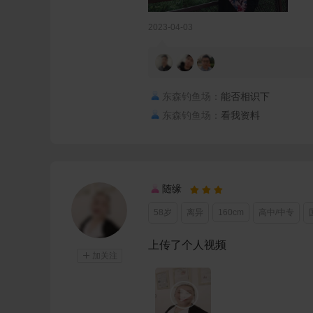
2023-04-03
东森钓鱼场：
能否相识下
东森钓鱼场：
看我资料
随缘



58岁
离异
160cm
高中/中专
上传了个人视频

加关注
