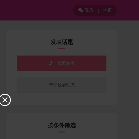
登录
|
注册

发表话题
我要发表

管理我的动态

按条件筛选