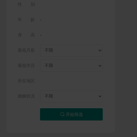
性 别
年 龄
-
身 高
-
最低月薪
最低学历
所在地区
婚姻状况
开始筛选
