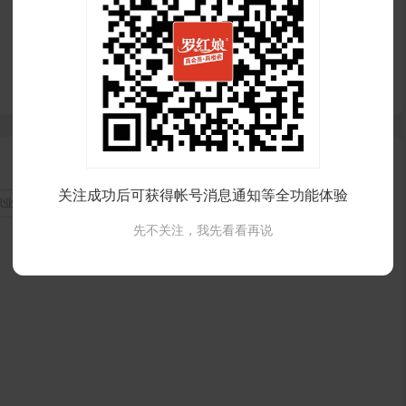
0
关注成功后可获得帐号消息通知等全功能体验
职业
1-2万
广东 惠州 博罗县 园洲镇
先不关注，我先看看再说