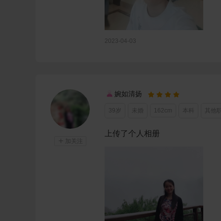
2023-04-03
婉如清扬




39岁
未婚
162cm
本科
其他
上传了个人相册

加关注