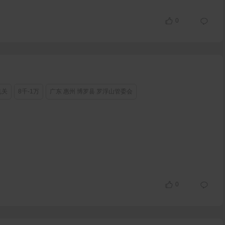
0
机关
8千-1万
广东 惠州 博罗县 罗浮山管委会
0