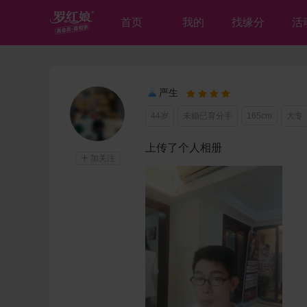
首页
我的
找缘分
活
严生




44岁
未婚已育分手
165cm
大专
上传了个人相册

加关注