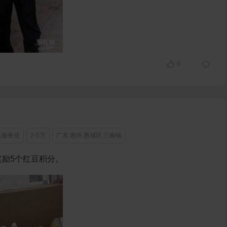
0
及服务业
2-5万
广东 惠州 惠城区 三栋镇
励5个红豆积分。