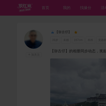
首页
我的
找缘分
活
【弥古仔】

39岁
未婚
167cm
本科
党政
【弥古仔】的相册同步动态，奖励

加关注