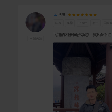
飞翔







42岁
离异
167cm
初中
国企
飞翔的相册同步动态，奖励5个红

加关注