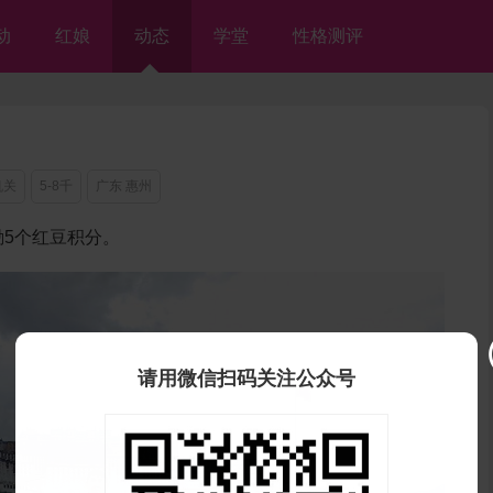
动
红娘
动态
学堂
性格测评
机关
5-8千
广东 惠州
5个红豆积分。
请用微信扫码关注公众号