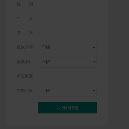
性 别
年 龄
-
身 高
-
最低月薪
最低学历
所在地区
婚姻状况
开始筛选
