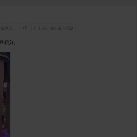
事业单位
5-8千
广东 惠州 惠东县 白花镇
豆积分。