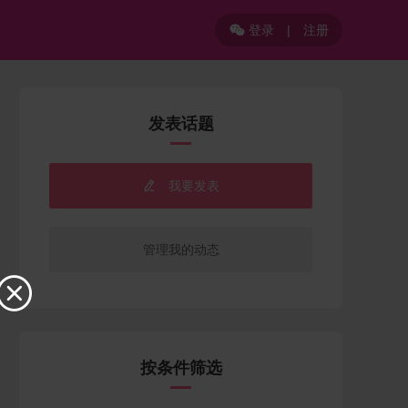
登录
|
注册

发表话题
我要发表

管理我的动态

按条件筛选