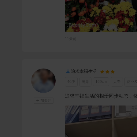
11天前
追求幸福生活



40岁
离异
169cm
大专
商业
追求幸福生活的相册同步动态，奖

加关注