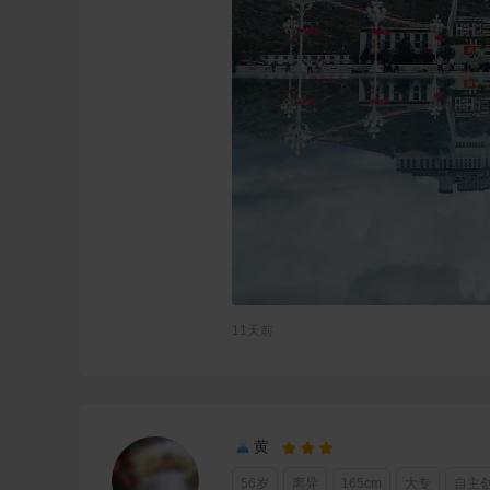
11天前
黄



56岁
离异
165cm
大专
自主