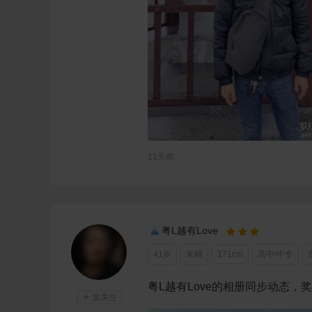
11天前
粤L越有Love



41岁
未婚
171cm
高中/中专
粤L越有Love的相册同步动态，

加关注