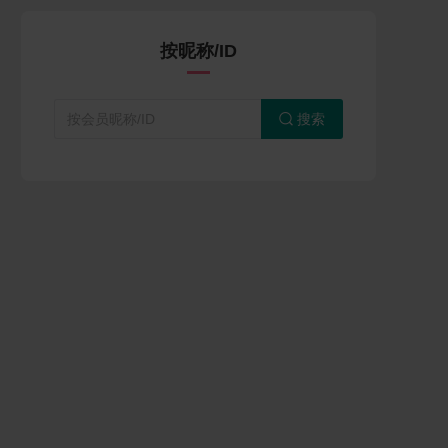
按昵称/ID
搜索
