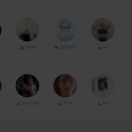
徐益威
安稳度余生
阿平
男人必须傲
平平淡
勇战