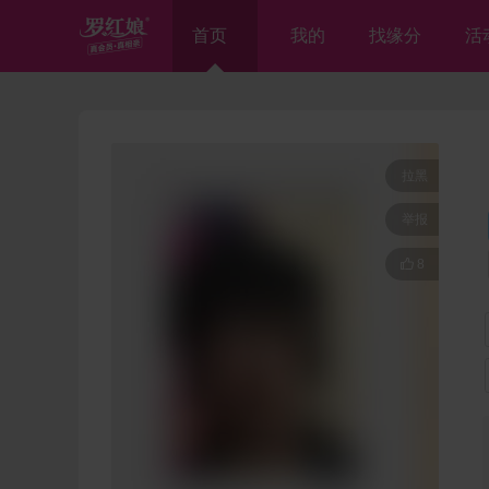
首页
我的
找缘分
活
拉黑
举报

8