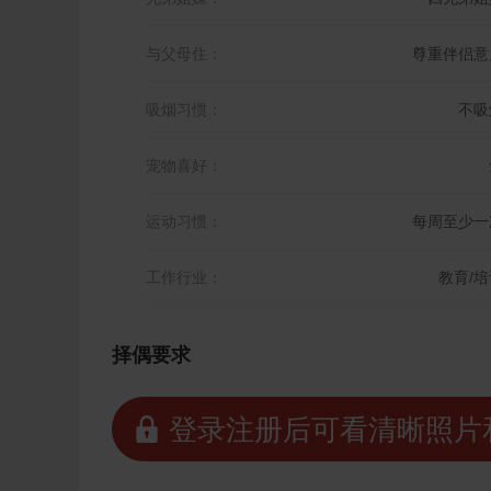
与父母住：
尊重伴侣意
吸烟习惯：
不吸
宠物喜好：
运动习惯：
每周至少一
工作行业：
教育/培
择偶要求
 登录注册后可看清晰照片