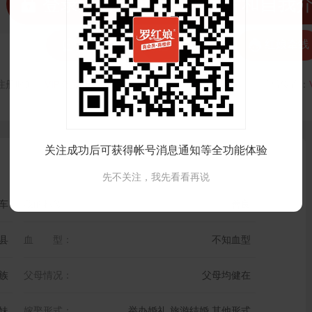
 登录注册后可看清晰照片和自我



发私信
打招呼
红娘牵线
注册时间：
VIP会员可见
最后登录时间：
VIP会员可见
最后位置：
关注成功后可获得帐号消息通知等全功能体验
先不关注，我先看看再说
车
我的标签：
善良
县
血 型：
不知血型
族
父母情况：
父母均健在
妹
嫁娶形式：
举办婚礼,旅游结婚,其他形式