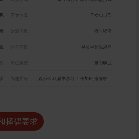
见
子女情况：
子女归自己
烟
饮酒习惯：
有时喝酒
鱼
作息习惯：
早睡早起很规律
次
单位类型：
自由职业
训
兴趣爱好：
娱乐休闲,看书学习,工作加班,家务收拾,其他爱好
和择偶要求