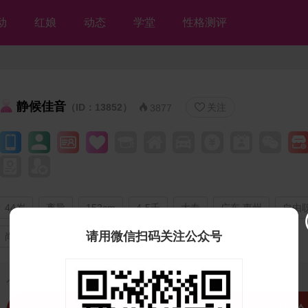
动
红娘
动态
学堂
性格测评
静候佳音
（ID：13852）
关注


3877
44岁
离异
152cm
4-5千
大专
广东 惠州
自由
请用微信扫码关注公众号
尚未购房
期望三年内结婚
个人独白：