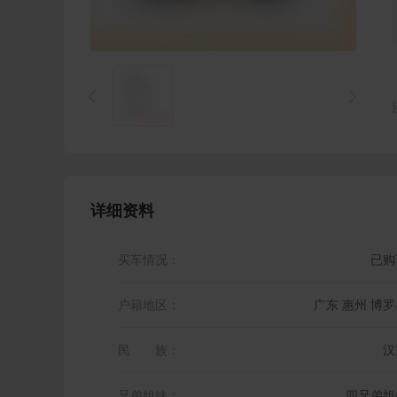


1
/
1
详细资料
买车情况：
已购
户籍地区：
广东 惠州 博罗
民 族：
汉
兄弟姐妹：
四兄弟姐