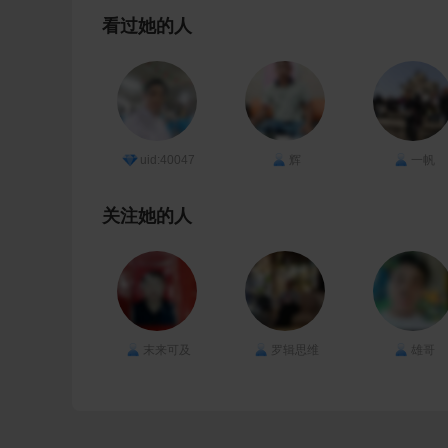
看过她的人
uid:40047
辉
一帆
关注她的人
末来可及
罗辑思维
雄哥