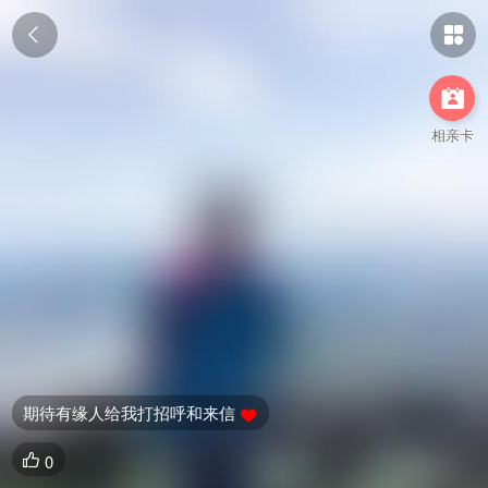



相亲卡
期待有缘人给我打招呼和来信

0
