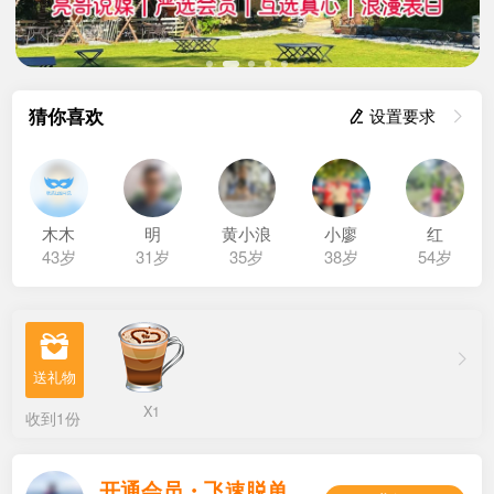
猜你喜欢
 设置要求

木木
明
黄小浪
小廖
红
43岁
31岁
35岁
38岁
54岁

X1
收到1份
开通会员・飞速脱单