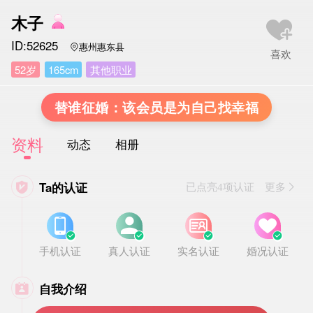
木子
ID:52625
惠州惠东县

52岁
165cm
其他职业
替谁征婚：该会员是为自己找幸福
资料
动态
相册
Ta的认证

已点亮4项认证 更多








手机认证
真人认证
实名认证
婚况认证
自我介绍
