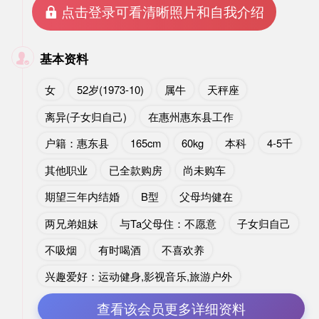
 点击登录可看清晰照片和自我介绍
基本资料

女
52岁(1973-10)
属牛
天秤座
离异(子女归自己)
在惠州惠东县工作
户籍：惠东县
165cm
60kg
本科
4-5千
其他职业
已全款购房
尚未购车
期望三年内结婚
B型
父母均健在
两兄弟姐妹
与Ta父母住：不愿意
子女归自己
不吸烟
有时喝酒
不喜欢养
兴趣爱好：运动健身,影视音乐,旅游户外
查看该会员更多详细资料