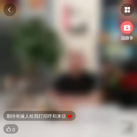



相亲卡
期待有缘人给我打招呼和来信

0
