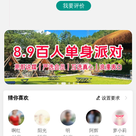
我要评价
猜你喜欢
 设置要求

啊红
阳光
明
阿辉
萝小莉