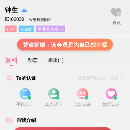
钟生
ID:62039
惠州惠阳区

43岁
163cm
商业及服务业
替谁征婚：该会员是为自己找幸福
资料
动态
相册(1)
Ta的认证

已点亮5项认证 更多








手机认证
真人认证
实名认证
婚况认证
自我介绍
