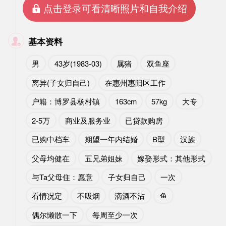
 点击登录可看清晰照片和自我介绍
基本资料

男
43岁(1983-03)
属猪
双鱼座
离异(子女归自己)
在惠州惠阳区工作
户籍：博罗县杨村镇
163cm
57kg
大专
2-5万
商业及服务业
已贷款购房
已购中档车
期望一年内结婚
B型
汉族
父母均健在
五兄弟姐妹
嫁娶形式：其他形式
与Ta父母住：愿意
子女归自己
一次
看情况定
不吸烟
滴酒不沾
鱼
偶尔懒散一下
每周至少一次