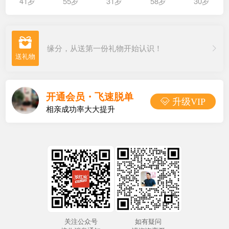
41岁
55岁
31岁
58岁
30岁

缘分，从送第一份礼物开始认识！
开通会员・飞速脱单
 升级VIP
相亲成功率大大提升
关注公众号
如有疑问