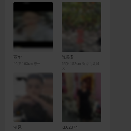
联系Ta
联系Ta
丽华
陈美君
40岁 163cm 惠州
65岁 152cm 香港九龙城
区
联系Ta
联系Ta
清风
id:62374