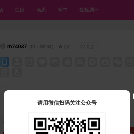
动
红娘
动态
学堂
性格测评
m74037
（ID：62043）
关注


138
请用微信扫码关注公众号
个人独白：