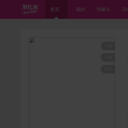
首页
我的
找缘分
活
拉黑
举报

0