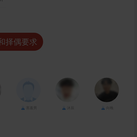
和择偶要求
害羞男
沐辰
向晚