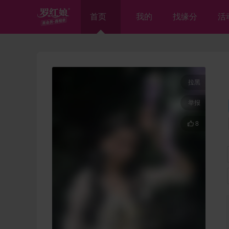
首页
我的
找缘分
活
拉黑
举报

8