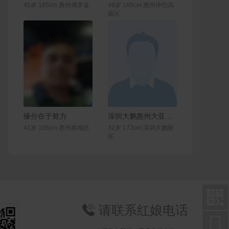
45岁 165cm 惠州博罗县
49岁 165cm 惠州仲恺高
新区
联系Ta
联系Ta
缘分在于努力
深圳大鹏惠州大亚湾惠城cpdd
41岁 156cm 惠州惠城区
32岁 172cm 深圳大鹏新
区

请联系红娘电话

