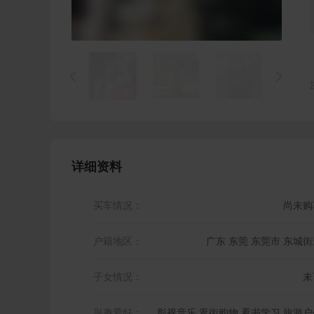


1
/
3
详细资料
买车情况：
尚未购
户籍地区：
广东 东莞 东莞市 东城街
子女情况：
未
兴趣爱好：
影视音乐,逛街购物,看书学习,旅游户