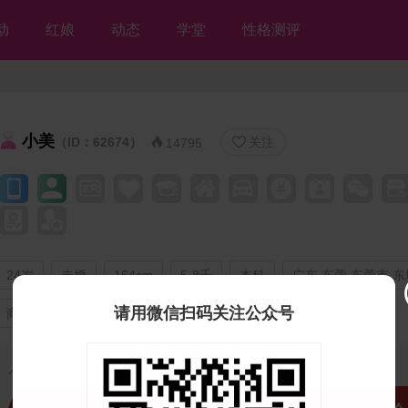
动
红娘
动态
学堂
性格测评
小美
（ID：62674）
关注


14795
24岁
未婚
164cm
5-8千
本科
广东 东莞 东莞市 
请用微信扫码关注公众号
商业及服务业
尚未购房
期望两年内结婚
个人独白：