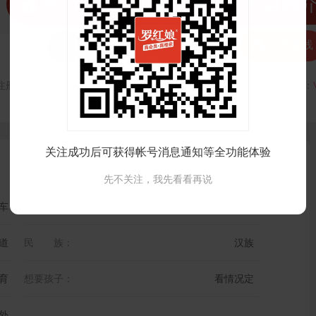
 登录注册后可看清晰照片和自我



发私信
打招呼
红娘牵线
注册时间：
VIP会员可见
最后登录时间：
VIP会员可见
最后位置：
关注成功后可获得帐号消息通知等全功能体验
先不关注，我先看看再说
车
体 重：
51kg
道
民 族：
汉族
育
想要孩子：
看情况定
外