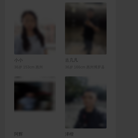
联系Ta
联系Ta
小小
古几凡
36岁 153cm 惠州
36岁 166cm 惠州博罗县
联系Ta
联系Ta
阿辉
泽楷