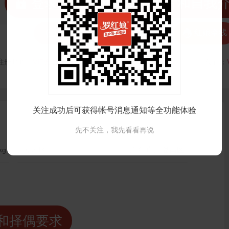
 登录注册后可看清晰照片和自我



发私信
打招呼
红娘牵线
注册时间：
VIP会员可见
最后登录时间：
VIP会员可见
最后位置：
关注成功后可获得帐号消息通知等全功能体验
先不关注，我先看看再说
kg
户籍地区：
广东 广州 番禺区
和择偶要求