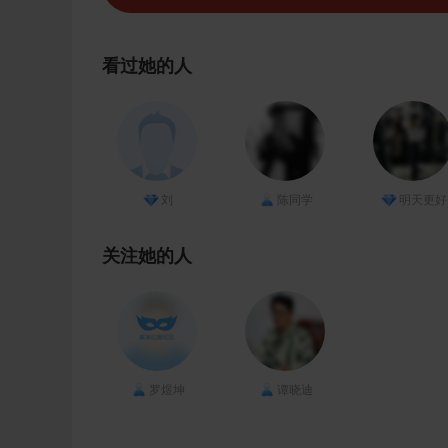
看过她的人
刘
陈同学
明天更好
关注她的人
罗煜坤
谭晓迪