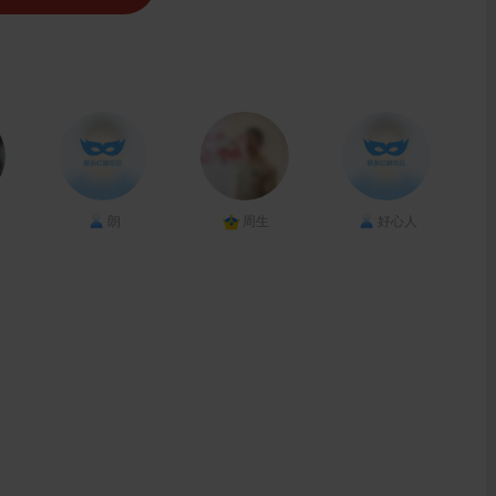
朗
周生
好心人