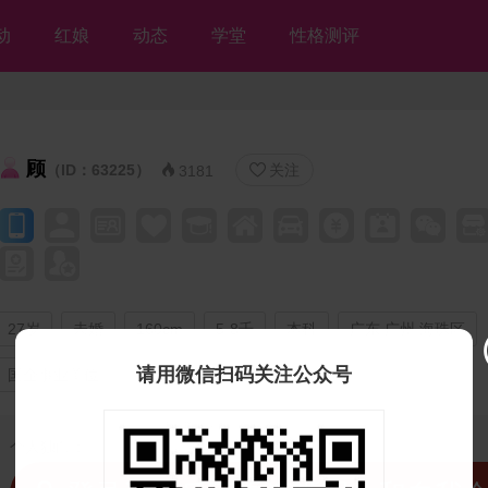
动
红娘
动态
学堂
性格测评
顾
（ID：63225）
关注


3181
27岁
未婚
160cm
5-8千
本科
广东 广州 海珠区
请用微信扫码关注公众号
国企事业单位
个人独白：