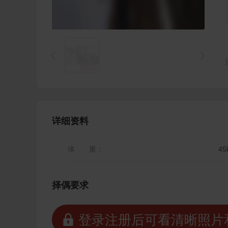


1
/
1
详细资料
体 重：
45
择偶要求
 登录注册后可看清晰照片