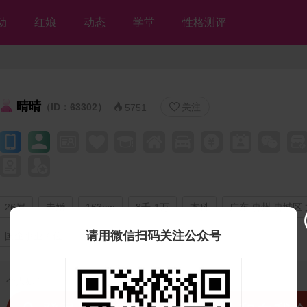
动
红娘
动态
学堂
性格测评
晴晴
（ID：63302）
关注


5751
26岁
未婚
163cm
8千-1万
本科
广东 惠州 惠城区
请用微信扫码关注公众号
国企事业单位
与父母同住
期望一年内结婚
个人独白：