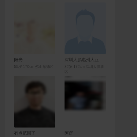
联系Ta
联系Ta
阳光
深圳大鹏惠州大亚湾惠城cpdd
55岁 170cm 佛山顺德区
32岁 172cm 深圳大鹏新
区
联系Ta
联系Ta
有点范困了
阿辉