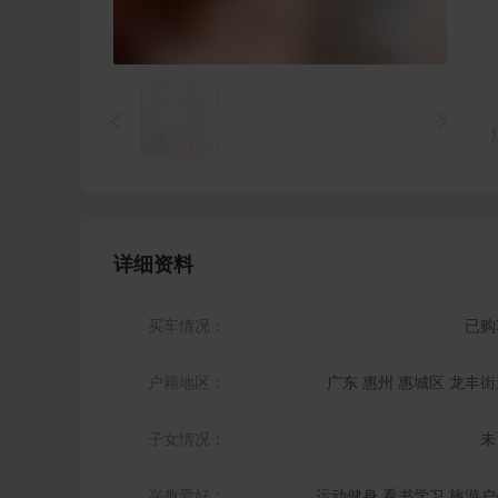


1
/
1
详细资料
买车情况：
已购
户籍地区：
广东 惠州 惠城区 龙丰街
子女情况：
未
兴趣爱好：
运动健身,看书学习,旅游户