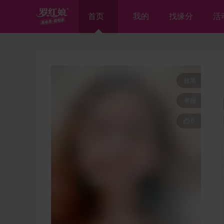
首页
我的
找缘分
活
拉黑
举报

0