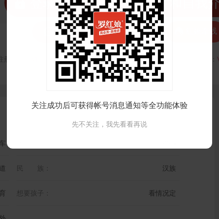
 登录注册后可看清晰照片和自我



发私信
打招呼
红娘牵线
注册时间：
VIP会员可见
最后登录时间：
VIP会员可见
最后位置：
关注成功后可获得帐号消息通知等全功能体验
先不关注，我先看看再说
车
体 重：
62kg
道
民 族：
汉族
育
想要孩子：
看情况定
外