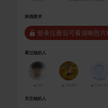
择偶要求
 登录注册后可看清晰照片
看过她的人
沐辰
真诚相待
巴勃罗.罗
关注她的人