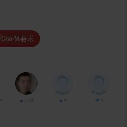
和择偶要求
姆
王先生
然
刘