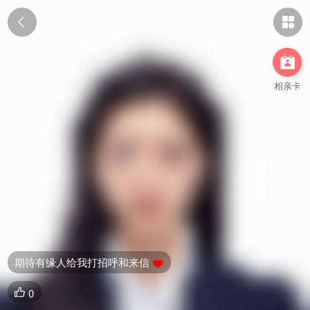



相亲卡
期待有缘人给我打招呼和来信

0
