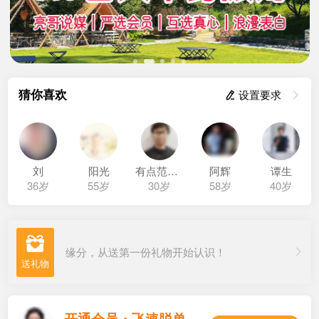
猜你喜欢
 设置要求

刘
阳光
有点范困了
阿辉
谭生
36岁
55岁
30岁
58岁
40岁

缘分，从送第一份礼物开始认识！
开通会员・飞速脱单