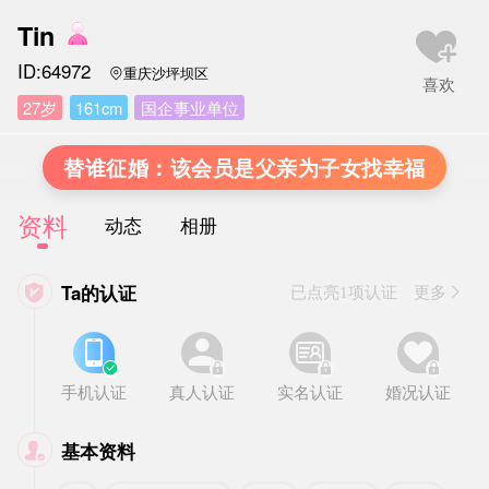
Tin
ID:64972
重庆沙坪坝区

27岁
161cm
国企事业单位
替谁征婚：该会员是父亲为子女找幸福
资料
动态
相册
Ta的认证

已点亮1项认证 更多








手机认证
真人认证
实名认证
婚况认证
基本资料
