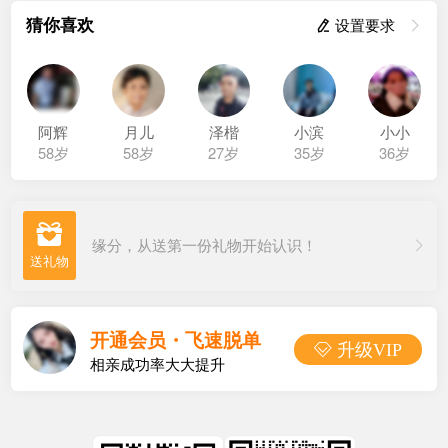
猜你喜欢
 设置要求

阿辉
月儿
泽楷
小滨
小小
58岁
58岁
27岁
35岁
36岁

缘分，从送第一份礼物开始认识！
开通会员・飞速脱单
 升级VIP
相亲成功率大大提升