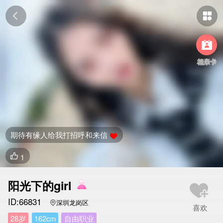



相亲卡
期待有缘人给我打招呼和来信

1

阳光下的girl
ID:66831
深圳龙岗区

28岁
162cm
自由职业