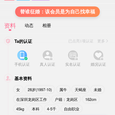
替谁征婚：该会员是为自己找幸福
资料
动态
相册
Ta的认证

已点亮1项认证 更多








手机认证
真人认证
实名认证
婚况认证
基本资料

女
28岁(1997-10)
属牛
天蝎座
未婚
在深圳龙岗区工作
户籍：龙岗区
162cm
45kg
本科
4-5千
自由职业